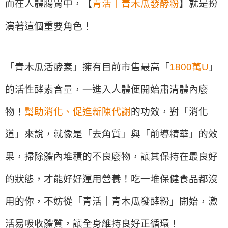
而在人體腸胃中，【
青活｜
】就是扮
青木瓜發酵粉
演著這個重要角色！
「青木瓜活酵素」擁有目前市售最高「
1800萬U
」
的活性酵素含量，一進入人體便開始肅清體內廢
物！
幫助消化、促進新陳代謝
的功效，對「消化
道」來說，就像是「去角質」與「前導精華」的效
果，掃除體內堆積的不良廢物，讓其保持在最良好
的狀態，才能好好運用營養！吃一堆保健食品都沒
用的你，不妨從「青活｜青木瓜發酵粉」開始，激
活易吸收體質，讓全身維持良好正循環！