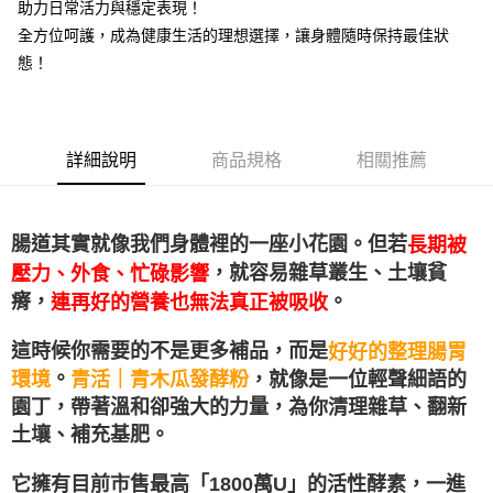
每筆NT$90，滿NT$1,700(含以上)免運費
助力日常活力與穩定表現！
消。如遇「轉專審核」未通過狀況，表示未達大哥付你分期系統評分，恕無
法說明評估內容。
全方位呵護，成為健康生活的理想選擇，讓身體隨時保持最佳狀
付款後萊爾富取貨
【繳款方式說明】
態！
1.分期款項不併入電信帳單，「大哥付你分期」於每月結算日後寄送繳費提
每筆NT$90，滿NT$2,000(含以上)免運費
醒簡訊。
2.透過簡訊連結打開帳單後，可選擇「超商條碼／台灣大直營門市／銀行轉
付款後7-11取貨
帳／街口支付／iPASS MONEY」等通路繳費。
每筆NT$90，滿NT$2,000(含以上)免運費
詳細說明
商品規格
相關推薦
【注意事項】
宅配滿$2000免運
1.本服務係由「台灣大哥大股份有限公司」（以下簡稱本公司）所提供，讓
用戶於交易時，得透過本服務購買商品或服務，並由商店將買賣／分期付款
每筆NT$90，滿NT$2,000(含以上)免運費
買賣價金債權讓與本公司後，依約使用本公司帳單繳交帳款。
腸道其實就像我們身體裡的一座小花園。但若
長期被
2.基於同意付款使用「大哥付你分期」之契約關係目的，商店將以您的個人
離島宅配固定運費$290
資料（包含姓名、電話或地址）提供予台灣大哥大進項蒐集、處理及利用，
，就容易雜草叢生、土壤貧
壓力、外食、忙碌影響
由本公司與您本人進行分期帳單所需資料之確認、核對及更正。
每筆NT$290
瘠，
。
連再好的營養也無法真正被吸收
3.完整用戶服務條款，請詳閱以下連結：
https://oppay.tw/userRule
這時候你需要的不是更多補品，而是
好好的整理腸胃
。
青木瓜發酵粉
青活｜
，就像是一位輕聲細語的
環境
園丁，帶著溫和卻強大的力量，為你清理雜草、翻新
土壤、補充基肥。
它擁有目前市售最高「1800萬U」的活性酵素，一進