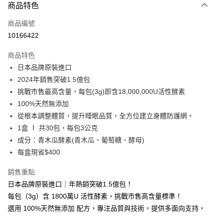
商品特色
信用卡一次付款
商品編號
LINE Pay
10166422
Apple Pay
商品特色
街口支付
日本品牌原裝進口
2024年銷售突破1.5億包
悠遊付
挑戰市售最高含量，每包(3g)即含18,000,000U活性酵素
Google Pay
100%天然無添加
從根本調整體質，提升睡眠品質，全方位建立身體防護網。
全盈+PAY
1盒 Ⅰ 共30包，每包3公克
大哥付你分期
成分：青木瓜酵素(青木瓜、葡萄糖、酵母)
相關說明
每盒現省$400
【大哥付你分期使用說明】
ATM付款
1.本服務由台灣大哥大提供，台灣大哥大用戶可立即使用無須另外申請。
銷售重點
2.付款方式選擇「大哥付你分期」，訂單成立後會自動跳轉到大哥付的交易
日本品牌原裝進口｜年熱銷突破1.5億包！
流程，驗證手機門號後，選擇欲分期的期數、繳款截止日，確認付款後即完
運送方式
成交易。
每包（3g）含 1800萬U 活性酵素，挑戰市售高含量標準！
3.實際核准額度、可分期數及費用金額請依後續交易確認頁面所載為準。
付款後全家取貨
選用 100%天然無添加 配方，專注品質與技術，提供多面向支持，
4.訂單成立30分鐘內，如未前往確認交易或遇審核未通過，訂單將自動取