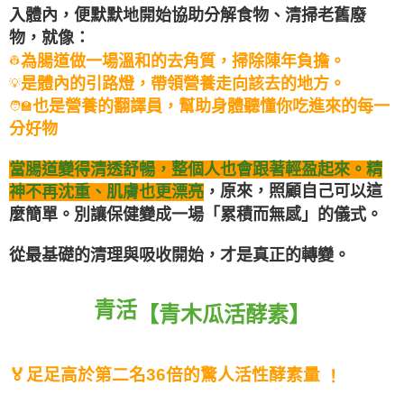
入體內，便默默地開始協助分解食物、清掃老舊廢
物，就像：
，掃除陳年負擔。
溫和的去角質
為腸道做一場
👷
是
，帶領營養走向該去的地方。
體內的引路燈
💡
也是
，幫助身體聽懂你吃進來的每一
營養的翻譯員
🧑‍🏫
分好物
當腸道變得清透舒暢，整個人也會跟著輕盈起來。精
原來，照顧自己可以這
神不再沈重、肌膚也更漂亮
，
麼簡單。
別讓保健變成一場「累積而無感」的儀式。
從最基礎的清理與吸收開始，才是真正的轉變。
青活
【青木瓜活酵素】
🏅足足高於第二名36倍的驚人活性酵素量 
！