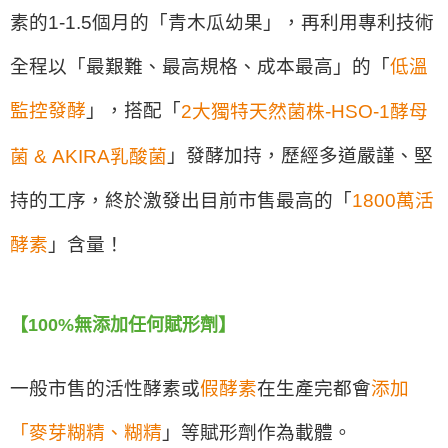
素的1-1.5個月的「青木瓜幼果」，再利用專利技術
全程以「最艱難、最高規格、成本最高」的「
低溫
監控發酵
」，搭配「
2大獨特天然菌株-HSO-1酵母
」發酵加持，歷經多道嚴謹、堅
菌 & AKIRA乳酸菌
持的工序，終於激發出目前市售最高的「
1800萬活
酵素
」含量！
【100%無添加任何賦形劑】
一般市售的活性酵素或
假酵素
在生產完都會
添加
「麥芽糊精、糊精
」等賦形劑作為載體。