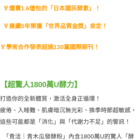
🏅爆賣1.6億包的「日本國民酵素」
！
🏅學術合作發表超過130篇國際期刊！
【超驚人1800萬U酵力】
打造你的全新體質，激活全身正循環！
疲倦、入睡難、肌膚暗沉無光彩、換季時節超敏感，
這些可能都是「消化」與「代謝力不足」的警訊！
「青活｜青木瓜發酵粉」內含1800萬U的驚人「酵