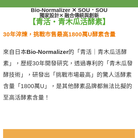
Bio-Normalizer
✕
SOU．SOU
獨家設計✕ 融合傳統與創新
【青活・青木瓜活酵素】
30年淬煉，挑戰市售最高1800萬U酵素含量
來自日本
Bio-Normalizer
的「青活｜青木瓜活酵
素」，歷經30年開發研究，透過專利的「青木瓜發
酵技術」，研發出「挑戰市場最高」的驚人活酵素
含量「1800萬U」，是其他酵素品牌都無法比擬的
至高活酵素含量！