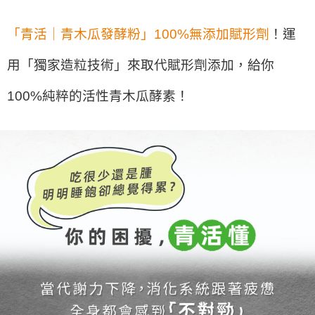
「青活｜青木瓜發酵粉」100%無添加賦形劑
！運
用「獨家造粒技術」來取代賦形劑添加，給你
100%純粹的活性青木瓜酵素！