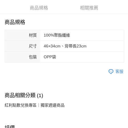
流程，驗證手機門號後，選擇欲分期的期數、繳款截止日，確認付款後即完
運送方式
商品規格
相關推薦
成交易。
3.實際核准額度、可分期數及費用金額請依後續交易確認頁面所載為準。
付款後全家取貨
4.訂單成立30分鐘內，如未前往確認交易或遇審核未通過，訂單將自動取
商品規格
每筆NT$90，滿NT$1,700(含以上)免運費
消。如遇「轉專審核」未通過狀況，表示未達大哥付你分期系統評分，恕無
法說明評估內容。
材質
100%聚酯纖維
付款後萊爾富取貨
【繳款方式說明】
1.分期款項不併入電信帳單，「大哥付你分期」於每月結算日後寄送繳費提
每筆NT$90，滿NT$2,000(含以上)免運費
尺寸
46×34cm、背帶長23cm
醒簡訊。
2.透過簡訊連結打開帳單後，可選擇「超商條碼／台灣大直營門市／銀行轉
付款後7-11取貨
帳／街口支付／iPASS MONEY」等通路繳費。
包裝
OPP袋
每筆NT$90，滿NT$2,000(含以上)免運費
【注意事項】
客服
宅配滿$2000免運
1.本服務係由「台灣大哥大股份有限公司」（以下簡稱本公司）所提供，讓
用戶於交易時，得透過本服務購買商品或服務，並由商店將買賣／分期付款
每筆NT$90，滿NT$2,000(含以上)免運費
買賣價金債權讓與本公司後，依約使用本公司帳單繳交帳款。
2.基於同意付款使用「大哥付你分期」之契約關係目的，商店將以您的個人
離島宅配固定運費$290
資料（包含姓名、電話或地址）提供予台灣大哥大進項蒐集、處理及利用，
商品相關分類 (1)
由本公司與您本人進行分期帳單所需資料之確認、核對及更正。
每筆NT$290
3.完整用戶服務條款，請詳閱以下連結：
https://oppay.tw/userRule
紅利點數兌換專區｜獨家週邊商品