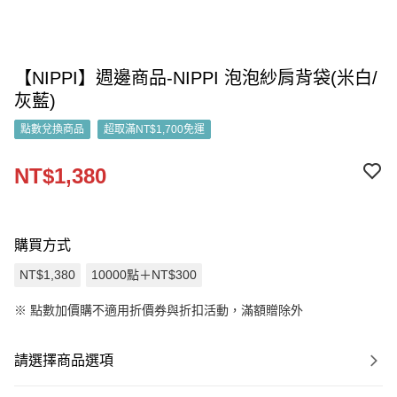
【NIPPI】週邊商品-NIPPI 泡泡紗肩背袋(米白/
灰藍)
點數兌換商品
超取滿NT$1,700免運
NT$1,380
購買方式
NT$1,380
10000點＋NT$300
※
點數加價購不適用折價券與折扣活動，滿額贈除外
請選擇商品選項