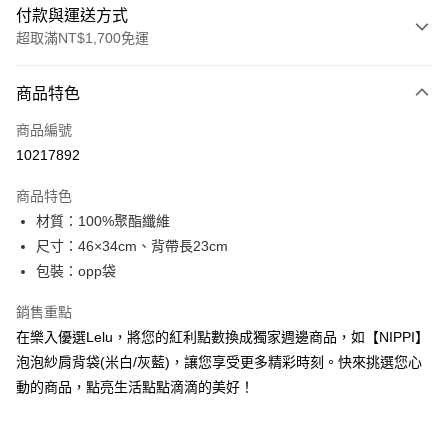
付款與運送方式
超取滿NT$1,700免運
付款方式
商品特色
信用卡一次付款
商品編號
LINE Pay
10217892
Apple Pay
商品特色
街口支付
材質：100%聚酯纖維
尺寸：46×34cm、背帶長23cm
悠遊付
包裝：opp袋
Google Pay
銷售重點
全盈+PAY
在樂入優選Lelu，將您的紅利點數換成獨家週邊商品，如【NIPPI】
泡泡紗肩背袋(米白/灰藍)，讓您享受更多精彩時刻。快來挑選您心
大哥付你分期
動的商品，點亮生活點點滴滴的美好！
相關說明
【大哥付你分期使用說明】
ATM付款
1.本服務由台灣大哥大提供，台灣大哥大用戶可立即使用無須另外申請。
2.付款方式選擇「大哥付你分期」，訂單成立後會自動跳轉到大哥付的交易