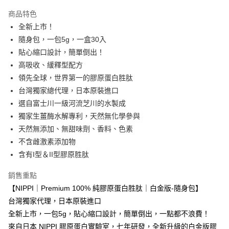
宅配滿$2000免運
商品特色
每筆NT$90，滿NT$2,000(含以上)免運費
全新上市！
隨身包，一包5g，一盒30入
免運商品
貼心縮口設計，簡單倒出！
免運費
高吸收、緩釋型配方
領先全球，世界第一的膠原蛋白胜肽
台灣獨家總代理，日本原裝進口
選自富士川一級河流芝川的水製成
獨家生薑酶水解專利，天然無化學參與
天然無添加、無甜味劑、香料、色素
不含雌激素添加物
含有I型＆II型膠原胜肽
銷售重點
【NIPPI｜Premium 100% 純膠原蛋白胜肽｜白金版-隨身包】
台灣獨家代理，日本原裝進口
全新上市，一包5g，貼心縮口設計，簡單倒出，一點都不浪費！
來自日本 NIPPI 膠原蛋白實驗室，七年研發，全新升級的白金版膠