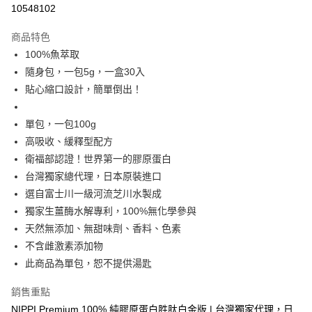
10548102
Apple Pay
商品特色
街口支付
100%魚萃取
隨身包，一包5g，一盒30入
悠遊付
貼心縮口設計，簡單倒出！
Google Pay
單包，一包100g
全盈+PAY
高吸收、緩釋型配方
大哥付你分期
衛福部認證！世界第一的膠原蛋白
相關說明
台灣獨家總代理，日本原裝進口
【大哥付你分期使用說明】
選自富士川一級河流芝川水製成
ATM付款
1.本服務由台灣大哥大提供，台灣大哥大用戶可立即使用無須另外申請。
獨家生薑酶水解專利，100%無化學參與
2.付款方式選擇「大哥付你分期」，訂單成立後會自動跳轉到大哥付的交易
流程，驗證手機門號後，選擇欲分期的期數、繳款截止日，確認付款後即完
天然無添加、無甜味劑、香料、色素
運送方式
成交易。
不含雌激素添加物
3.實際核准額度、可分期數及費用金額請依後續交易確認頁面所載為準。
付款後全家取貨
4.訂單成立30分鐘內，如未前往確認交易或遇審核未通過，訂單將自動取
此商品為單包，恕不提供湯匙
免運費
消。如遇「轉專審核」未通過狀況，表示未達大哥付你分期系統評分，恕無
法說明評估內容。
銷售重點
付款後萊爾富取貨
【繳款方式說明】
NIPPI Premium 100% 純膠原蛋白胜肽白金版 | 台灣獨家代理，日