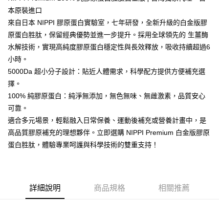
1.分期款項不併入電信帳單，「大哥付你分期」於每月結算日後寄送繳費提
每筆NT$90，滿NT$2,000(含以上)免運費
醒簡訊。
本原裝進口
2.透過簡訊連結打開帳單後，可選擇「超商條碼／台灣大直營門市／銀行轉
付款後7-11取貨
來自日本 NIPPI 膠原蛋白實驗室，七年研發，全新升級的白金版膠
帳／街口支付／iPASS MONEY」等通路繳費。
原蛋白胜肽，保留經典優勢並進一步提升。採用全球領先的 生薑酶
免運費
【注意事項】
水解技術，實現高純度膠原蛋白穩定性與長效釋放，吸收持續超過6
宅配滿$2000免運
1.本服務係由「台灣大哥大股份有限公司」（以下簡稱本公司）所提供，讓
小時。
用戶於交易時，得透過本服務購買商品或服務，並由商店將買賣／分期付款
免運費
買賣價金債權讓與本公司後，依約使用本公司帳單繳交帳款。
5000Da 超小分子設計：貼近人體需求，科學配方提供方便補充選
2.基於同意付款使用「大哥付你分期」之契約關係目的，商店將以您的個人
擇。
離島宅配固定運費$290
資料（包含姓名、電話或地址）提供予台灣大哥大進項蒐集、處理及利用，
100% 純膠原蛋白：純淨無添加，無色無味、無雌激素，品質安心
由本公司與您本人進行分期帳單所需資料之確認、核對及更正。
每筆NT$290
3.完整用戶服務條款，請詳閱以下連結：
https://oppay.tw/userRule
可靠。
適合多元場景，輕鬆融入日常保養、運動後補充或營養計畫中，是
高品質膠原補充的理想夥伴。立即選購 NIPPI Premium 白金版膠原
蛋白胜肽，體驗專業呵護與科學技術的雙重支持！
詳細說明
商品規格
相關推薦