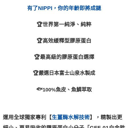
有了NIPPI，你的年齡即將成謎
🏆
世界第一純淨、純粹
🏆
高效緩釋型膠原蛋白
🏆
最高級的膠原蛋白選擇
🏆
嚴選日本富士山泉水製成
🐟
100%魚皮、魚鱗萃取
運用全球獨家專利【
生薑酶水解技術
】，精製出更
細小、更易吸收的膠原蛋白小分子「GFF-01白金胜