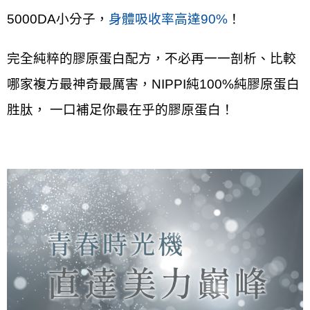
5000DA小分子，
身體吸收率高達90%
！
完全純粹的膠原蛋白配方，不必再一一剖析、比較
哪家複方最神奇最厲害，NIPPI純100%純膠原蛋白
胜肽， 一口補足你最在乎的膠原蛋白！