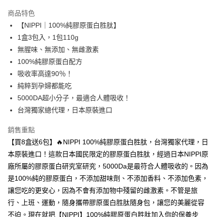
3 期 0 利率 每期
NT$7,466
21家銀行
商品特色
合作金庫商業銀行
第一商業銀行
LINE Pay
【NIPPI｜100%純膠原蛋白胜肽】
華南商業銀行
彰化商業銀行
1盒3包入，1包110g
Apple Pay
上海商業儲蓄銀行
台北富邦商業銀行
國泰世華商業銀行
兆豐國際商業銀行
無腥味、無添加、無雌激素
街口支付
臺灣中小企業銀行
台中商業銀行
100%純膠原蛋白配方
匯豐（台灣）商業銀行
華泰商業銀行
吸收率高達90％！
悠遊付
聯邦商業銀行
遠東國際商業銀行
純粹到孕婦都能吃
元大商業銀行
永豐商業銀行
Google Pay
5000DA超小分子，最適合人體吸收！
玉山商業銀行
星展（台灣）商業銀行
台灣獨家總代理，日本原裝進口
台新國際商業銀行
中國信託商業銀行
全盈+PAY
台灣樂天信用卡公司
大哥付你分期
銷售重點
相關說明
【買8盒送6包】🔥NIPPI 100%純膠原蛋白胜肽，台灣獨家代理，日
【大哥付你分期使用說明】
本原裝進口！這款日本國民限定的膠原蛋白胜肽，經過日本NIPPI原
ATM付款
1.本服務由台灣大哥大提供，台灣大哥大用戶可立即使用無須另外申請。
廠所屬的膠原蛋白研究室研究，5000Da是最符合人體吸收的。因為
2.付款方式選擇「大哥付你分期」，訂單成立後會自動跳轉到大哥付的交易
流程，驗證手機門號後，選擇欲分期的期數、繳款截止日，確認付款後即完
是100%純的膠原蛋白，不添加甜味劑、不添加香料、不添加色素，
運送方式
成交易。
讓您吃的更安心，因為不會有添加物中殘留的雌激素。不管是旅
3.實際核准額度、可分期數及費用金額請依後續交易確認頁面所載為準。
付款後全家取貨
行、上班、運動，隨身攜帶膠原蛋白胜肽隨身包，讓您的美麗從容
4.訂單成立30分鐘內，如未前往確認交易或遇審核未通過，訂單將自動取
每筆NT$90，滿NT$1,700(含以上)免運費
消。如遇「轉專審核」未通過狀況，表示未達大哥付你分期系統評分，恕無
不迫。現在就把【NIPPI】100%純膠原蛋白胜肽加入你的保養步