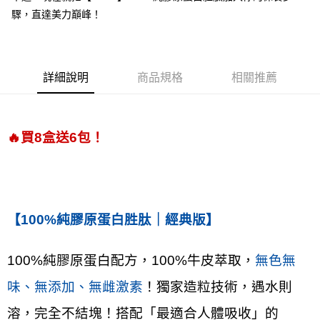
法說明評估內容。
驟，直達美力巔峰！
付款後萊爾富取貨
【繳款方式說明】
1.分期款項不併入電信帳單，「大哥付你分期」於每月結算日後寄送繳費提
每筆NT$90，滿NT$2,000(含以上)免運費
醒簡訊。
2.透過簡訊連結打開帳單後，可選擇「超商條碼／台灣大直營門市／銀行轉
付款後7-11取貨
帳／街口支付／iPASS MONEY」等通路繳費。
詳細說明
商品規格
相關推薦
每筆NT$90，滿NT$2,000(含以上)免運費
【注意事項】
宅配滿$2000免運
1.本服務係由「台灣大哥大股份有限公司」（以下簡稱本公司）所提供，讓
用戶於交易時，得透過本服務購買商品或服務，並由商店將買賣／分期付款
每筆NT$90，滿NT$2,000(含以上)免運費
買賣價金債權讓與本公司後，依約使用本公司帳單繳交帳款。
🔥
買8盒送6包！
2.基於同意付款使用「大哥付你分期」之契約關係目的，商店將以您的個人
離島宅配固定運費$290
資料（包含姓名、電話或地址）提供予台灣大哥大進項蒐集、處理及利用，
由本公司與您本人進行分期帳單所需資料之確認、核對及更正。
每筆NT$290
3.完整用戶服務條款，請詳閱以下連結：
https://oppay.tw/userRule
【100%純膠原蛋白胜肽｜經典版】
100%純膠原蛋白配方，100%牛皮萃取，
無色無
味、無添加、無雌激素
！獨家造粒技術，遇水則
溶，完全不結塊！搭配「最適合人體吸收」的