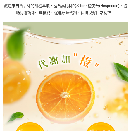
嚴選來自西班牙的甜橙萃取，富含高比例的S-form橙皮苷(Hesperidin)，協
助身體調節生理機能、促進新陳代謝，保持良好日常精神！