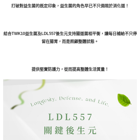
打破對益生菌的既定印象，益生菌的角色早已不只侷限於消化道！
結合TWK10益生菌及LDL557後生元支持腸道菌相平衡，讓每日補給不只停
留在腸胃，而是照顧整體狀態。
提供堅實防護力，從而提高整體生活質量！