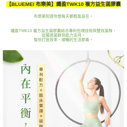
【BLUEMEI 布樂美】纖盈TWK10 複方益生菌膠囊
布樂美知道你想每天都輕盈自在。
纖盈TWK10 複方益生菌膠囊
結合專
利包埋技術與雙效菌株，
從腸道菌群到肌力支持，
幫你打造效率、順暢的生活節奏。