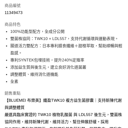
商品編號
LINE Pay
11349473
Apple Pay
商品特色
街口支付
100%功能型配方，全成分公開
雙菌株協同：TWK10 × LDL557，支持代謝循環與運動表現。
悠遊付
腸道活力雙配方：日本專利膳食纖維＋甜橙萃取，幫助順暢與輕
Google Pay
盈感。
專利SYNTEK包埋技術，提升240%定殖率
全盈+PAY
添加益生質與後生元，建立良好消化道菌叢
大哥付你分期
調整體質、維持消化道機能
相關說明
全素
【大哥付你分期使用說明】
ATM付款
1.本服務由台灣大哥大提供，台灣大哥大用戶可立即使用無須另外申請。
銷售重點
2.付款方式選擇「大哥付你分期」，訂單成立後會自動跳轉到大哥付的交易
【BLUEMEI 布樂美】纖盈TWK10 複方益生菌膠囊｜支持新陳代謝
流程，驗證手機門號後，選擇欲分期的期數、繳款截止日，確認付款後即完
運送方式
成交易。
與調整體質
3.實際核准額度、可分期數及費用金額請依後續交易確認頁面所載為準。
(免運)付款後全家取貨
嚴選具臨床實證的 TWK10 植物乳酸菌 與 LDL557 後生元，雙菌株
4.訂單成立30分鐘內，如未前往確認交易或遇審核未通過，訂單將自動取
免運費
協同作用，維持新陳代謝、維持活力、幫住伸展舒緩。採用
消。如遇「轉專審核」未通過狀況，表示未達大哥付你分期系統評分，恕無
法說明評估內容。