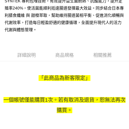
SYNTEK 專利包埋技術，有效提升益生菌耐熱、抗酸能力，提升定
(免運)付款後萊爾富取貨
【繳款方式說明】
殖率240%，使活菌能順利抵達腸道發揮最大效益。同步結合日本專
1.分期款項不併入電信帳單，「大哥付你分期」於每月結算日後寄送繳費提
免運費
醒簡訊。
利膳食纖維 與 甜橙萃取，幫助維持腸道菌相平衡、促進消化順暢與
2.透過簡訊連結打開帳單後，可選擇「超商條碼／台灣大直營門市／銀行轉
(免運)付款後7-11取貨
代謝效率，打造每日輕盈舒適的健康循環，全面提升現代人的活力
帳／街口支付／iPASS MONEY」等通路繳費。
代謝與體態管理。
免運費
【注意事項】
宅配滿$2000免運
1.本服務係由「台灣大哥大股份有限公司」（以下簡稱本公司）所提供，讓
用戶於交易時，得透過本服務購買商品或服務，並由商店將買賣／分期付款
免運費
買賣價金債權讓與本公司後，依約使用本公司帳單繳交帳款。
詳細說明
商品規格
相關推薦
2.基於同意付款使用「大哥付你分期」之契約關係目的，商店將以您的個人
免運商品
資料（包含姓名、電話或地址）提供予台灣大哥大進項蒐集、處理及利用，
由本公司與您本人進行分期帳單所需資料之確認、核對及更正。
免運費
3.完整用戶服務條款，請詳閱以下連結：
https://oppay.tw/userRule
離島宅配固定運費$290
「此商品為新客限定」
每筆NT$290
一個帳號僅能購買1次。若有取消及退貨，恕無法再次
購買。