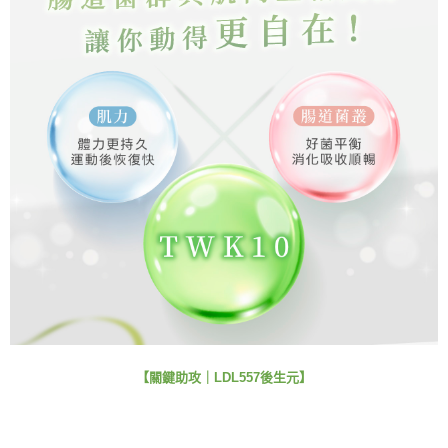
【關鍵助攻｜LDL557後生元】