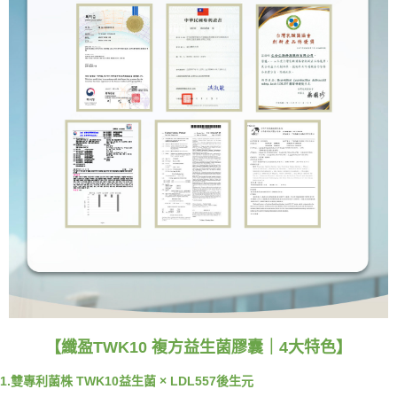
【纖盈TWK10 複方益生菌膠囊｜4大特色】
1.雙專利菌株 TWK10益生菌 × LDL557後生元