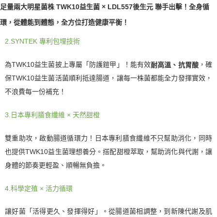
足量兩大明星菌株
TWK10益生菌 × LDL557後生元
聯手出擊！
全身循
環，從體能到體態，全方位打造健康平衡！
2.SYNTEK 專利包埋技術
為TWK10益生菌披上專屬「防護鎧甲」！能有效
耐高溫、抗胃酸
，確
保TWK10益生菌活菌順利抵達腸道，讓每一株菌都能全力發揮實效，
不浪費每一份補充！
3.日本專利膳食纖維 × 天然甜橙
雙重助攻，啟動腸道循環力！日本專利膳食纖維不只幫助消化，同時
也提供TWK10益生菌理想養分。搭配甜橙萃取，幫助消化與代謝，讓
身體的節奏更輕盈、順暢無負擔。
4.科學定殖 × 活力循環
讓好菌「活得更久、發揮得好」。從腸道菌相調整，到新陳代謝及肌