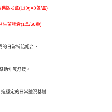
含姓名、電話或地址）提供予台灣大哥大進項蒐集、處理及利
定運費$290
公司與您本人進行分期帳單所需資料之確認、核對及更正。
經典版-2盒(110gX3包/盒)
戶服務條款，請詳閱以下連結：
https://oppay.tw/userRule
90
益生菌膠囊(1盒/60顆)
成的日常補給組合，
幫助伸展舒緩。
打造穩定的日常體況基礎。