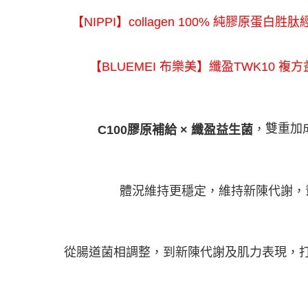
資料（包
離島宅配固
用，由本
【NIPPI】collagen 100% 純膠原蛋白胜肽
3.完整用
每筆NT$2
【BLUEMEI 布樂美】纖盈TWK10 複方
雙重加
，
C100膠原補給 × 纖盈益生菌
體況維持更穩定，維持新陳代謝，
從腸道菌相調整，到新陳代謝及肌力表現，