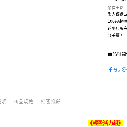
全盈+PAY
銷售重點
大哥付你
樂入優選L
相關說明
100%純
【大哥付
的膠原蛋白
ATM付款
1.本服務
輕美麗！
2.付款方
流程，驗
完成交易
運送方式
3.實際核
商品相關分
4.訂單成
付款後全
消。如遇
👍官網獨
免運費
無法說明
分享
【繳款方
𝙉𝙄𝙋𝙋𝙄 𝘾𝙤
付款後萊
1.分期款
醒簡訊。
👠8月 8
每筆NT$9
2.透過簡
𝘽𝙇𝙐
帳／街口支
付款後7-1
膠囊
說明
商品規格
相關推薦
【注意事
免運費
1.本服務
用戶於交
宅配滿$20
款買賣價
免運費
《輕盈活力組》
2.基於同