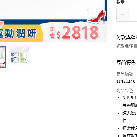
數量
付款與運
超取免運
付款方式
商品特色
信用卡一
商品編號
11420148
LINE Pay
商品特色
Apple Pay
NIP
美麗肌
街口支付
純天然
悠遊付
性。
經常使
Google Pa
現在就