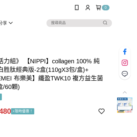
0
分享
組》 【NIPPI】collagen 100% 純
胜肽經典版-2盒(110gX3包/盒)+
EMEI 布樂美】纖盈TWK10 複方益生菌
/60顆)
480
⚡️限時優惠！