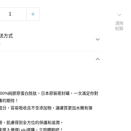
清除
紀錄
送方式
費
次付款
PI 100%純膠原蛋白胜肽，日本原裝密封罐，一次滿足你對
膚的期待！
成分，容易吸收且不含添加物，讓膚質更加水嫩有彈
用，肌膚得到全方位的保護和滋潤。
y
來樂入優選Lelu選購，立即體驗吧！