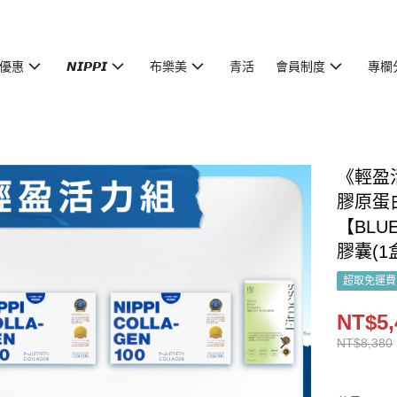
優惠
𝙉𝙄𝙋𝙋𝙄
布樂美
青活
會員制度
專欄
《輕盈活力
膠原蛋白
【BLU
膠囊(1盒
超取免運費
NT$5,
NT$8,380