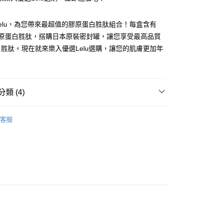
分期
elu，為您帶來最超值的膠原蛋白胜肽組合！每盒含有
膠原蛋白胜肽，搭購日本原裝密封罐，讓您享受最高品質
你分期使用說明】
胜肽。現在就來樂入優選Lelu選購，讓您的肌膚更加年
由台灣大哥大提供，台灣大哥大用戶可立即使用無須另外申請。
式選擇「大哥付你分期」，訂單成立後會自動跳轉到大哥付的交易
證手機門號後，選擇欲分期的期數、繳款截止日，確認付款後即
。
准額度、可分期數及費用金額請依後續交易確認頁面所載為準。
類 (4)
立30分鐘內，如未前往確認交易或遇審核未通過，訂單將自動取
家取貨
「轉專審核」未通過狀況，表示未達大哥付你分期系統評分，恕
家組
評估內容。
客服
式說明】
𝙡𝙡𝙖𝙜𝙚𝙣
爾富取貨
項不併入電信帳單，「大哥付你分期」於每月結算日後寄送繳費提
8加倍送膠原好食光👠
0，滿NT$2,000(含以上)免運費
訊連結打開帳單後，可選擇「超商條碼／台灣大直營門市／銀行轉
𝙈𝙀𝙄 布樂美｜你的補給首選
付／iPASS MONEY」等通路繳費。
▼ 纖盈TWK10 複方益生菌
1取貨
項】
係由「台灣大哥大股份有限公司」（以下簡稱本公司）所提供，讓
易時，得透過本服務購買商品或服務，並由商店將買賣／分期付
00免運
金債權讓與本公司後，依約使用本公司帳單繳交帳款。
意付款使用「大哥付你分期」之契約關係目的，商店將以您的個人