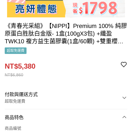
《青春光采組》【NIPPI】Premium 100% 純膠
原蛋白胜肽白金版- 1盒(100gX3包) +纖盈
TWK10 複方益生菌膠囊(1盒/60顆) +雙重櫻桃
PLUS維C粉(咖啡漿果萃取添加)(1盒/2gX30包)
超取免運費
NT$5,380
NT$6,860
付款與運送方式
超取免運費
付款方式
商品特色
信用卡一次付款
商品編號
LINE Pay