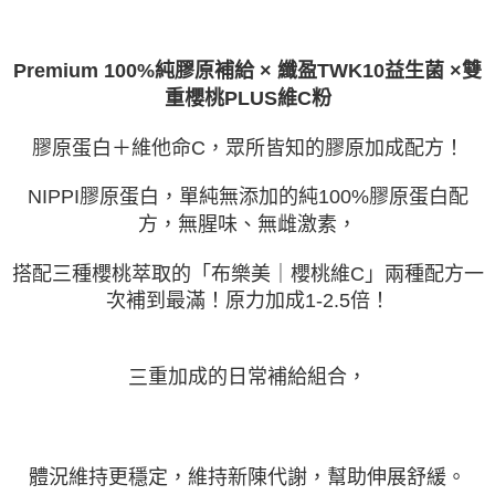
×
雙
Premium 100%純膠原補給 × 纖盈TWK10益生菌
重櫻桃PLUS維C粉
膠原蛋白＋維他命C，眾所皆知的膠原加成配方！
NIPPI膠原蛋白，單純無添加的純100%膠原蛋白配
方，無腥味、無雌激素，
搭配三種櫻桃萃取的「布樂美｜櫻桃維C」兩種配方一
次補到最滿！原力加成1-2.5倍！
重加成的日常補給組合，
三
體況維持更穩定，維持新陳代謝，幫助伸展舒緩。