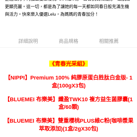
1.分期款項不併入電信帳單，「大哥付你分期」於每月結算日後寄送繳費提
每筆NT$90，滿NT$2,000(含以上)免運費
醒簡訊。
更顯亮麗。這一切，都是為了讓她的每一天都如同春日般充滿生機
2.透過簡訊連結打開帳單後，可選擇「超商條碼／台灣大直營門市／銀行轉
付款後7-11取貨
與活力。快來樂入優選Lelu，為媽媽的青春加分！
帳／街口支付／iPASS MONEY」等通路繳費。
免運費
【注意事項】
宅配滿$2000免運
1.本服務係由「台灣大哥大股份有限公司」（以下簡稱本公司）所提供，讓
用戶於交易時，得透過本服務購買商品或服務，並由商店將買賣／分期付款
詳細說明
商品規格
相關推薦
免運費
買賣價金債權讓與本公司後，依約使用本公司帳單繳交帳款。
2.基於同意付款使用「大哥付你分期」之契約關係目的，商店將以您的個人
離島宅配固定運費$290
資料（包含姓名、電話或地址）提供予台灣大哥大進項蒐集、處理及利用，
由本公司與您本人進行分期帳單所需資料之確認、核對及更正。
每筆NT$290
《青春光采組》
3.完整用戶服務條款，請詳閱以下連結：
https://oppay.tw/userRule
【NIPPI】Premium 100% 純膠原蛋白胜肽白金版- 1
盒(100gX3包)
【BLUEMEI 布樂美】纖盈TWK10 複方益生菌膠囊(1
盒/60顆)
【BLUEMEI 布樂美】雙重櫻桃PLUS維C粉(咖啡漿果
萃取添加)(1盒/2gX30包)