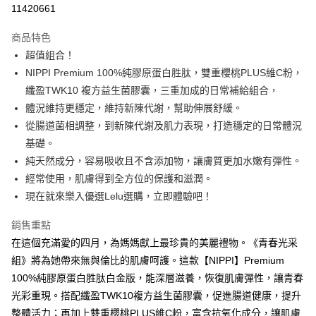
11420661
Apple Pay
商品特色
街口支付
超值組合！
NIPPI Premium 100%純膠原蛋白胜肽，雙重櫻桃PLUS維C粉，
悠遊付
纖盈TWK10 複方益生菌膠囊，三重加成的日常補給組合，
Google Pay
體況維持更穩定，維持新陳代謝，幫助伸展舒緩。
從腸道菌相調整，到新陳代謝及肌力表現，打造穩定的日常體況
全盈+PAY
基礎。
大哥付你分期
純天然成分，容易吸收且不含添加物，讓膚質更加水嫩有彈性。
相關說明
經常使用，肌膚得到全方位的保護和滋潤。
【大哥付你分期使用說明】
現在就來樂入優選Lelu選購，立即體驗吧！
ATM付款
1.本服務由台灣大哥大提供，台灣大哥大用戶可立即使用無須另外申請。
2.付款方式選擇「大哥付你分期」，訂單成立後會自動跳轉到大哥付的交易
銷售重點
流程，驗證手機門號後，選擇欲分期的期數、繳款截止日，確認付款後即完
運送方式
成交易。
在這個充滿愛的四月，為媽媽獻上最珍貴的美麗禮物。《青春光采
3.實際核准額度、可分期數及費用金額請依後續交易確認頁面所載為準。
付款後全家取貨
組》將為她帶來無與倫比的肌膚呵護。這款【NIPPI】Premium
4.訂單成立30分鐘內，如未前往確認交易或遇審核未通過，訂單將自動取
免運費
100%純膠原蛋白胜肽白金版，能深層滋養，恢復肌膚彈性，讓青春
消。如遇「轉專審核」未通過狀況，表示未達大哥付你分期系統評分，恕無
法說明評估內容。
光彩重現。搭配纖盈TWK10複方益生菌膠囊，促進腸道健康，提升
付款後萊爾富取貨
【繳款方式說明】
整體活力；再加上雙重櫻桃PLUS維C粉，富含抗氧化成分，讓肌膚