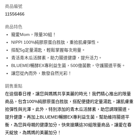
商品編號
LINE Pay
11556466
Apple Pay
商品特色
街口支付
寵愛Mom，限量30組！
NIPPI 100%純膠原蛋白胜肽，重拾肌膚彈性。
悠遊付
搭配5g定量湯匙，輕鬆掌握每次用量。
Google Pay
青活青木瓜活酵素，助力腸道健康，提升活力。
BLUEMEI暢酵EX專利益生菌，500億菌數，守護腸道平衡。
全盈+PAY
讓您從內而外，散發自然光彩！
大哥付你分期
銷售重點
相關說明
在這個春日裡，讓您與媽媽共享美麗的時光！我們精心推出的限量
【大哥付你分期使用說明】
ATM付款
1.本服務由台灣大哥大提供，台灣大哥大用戶可立即使用無須另外申請。
商品，包含100%純膠原蛋白胜肽，搭配便捷的定量湯匙，讓肌膚重
2.付款方式選擇「大哥付你分期」，訂單成立後會自動跳轉到大哥付的交易
拾彈性與光澤。此外，特別添加的青木瓜活酵素，助您調理腸道，
流程，驗證手機門號後，選擇欲分期的期數、繳款截止日，確認付款後即完
運送方式
成交易。
提升健康。再加上BLUEMEI暢酵EX專利益生菌，幫助維持腸道平
3.實際核准額度、可分期數及費用金額請依後續交易確認頁面所載為準。
付款後全家取貨
衡，為您與母親的健康加分。快來搶購這30組限量商品，讓愛在春
4.訂單成立30分鐘內，如未前往確認交易或遇審核未通過，訂單將自動取
每筆NT$90，滿NT$1,700(含以上)免運費
天綻放，為媽媽的美麗加分！
消。如遇「轉專審核」未通過狀況，表示未達大哥付你分期系統評分，恕無
法說明評估內容。