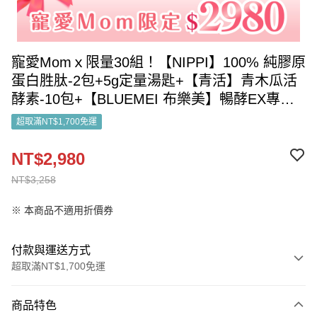
寵愛Momｘ限量30組！【NIPPI】100% 純膠原
蛋白胜肽-2包+5g定量湯匙+【青活】青木瓜活
酵素-10包+【BLUEMEI 布樂美】暢酵EX專利
益生菌-500億菌-10包
超取滿NT$1,700免運
NT$2,980
NT$3,258
※ 本商品不適用折價券
付款與運送方式
超取滿NT$1,700免運
付款方式
商品特色
信用卡一次付款