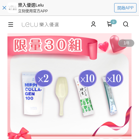
樂入優選Lelu
開啟APP
立刻使用官方APP
0
1
/
8