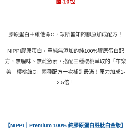
菌-10包
膠原蛋白＋維他命C，眾所皆知的膠原加成配方！
NIPPI膠原蛋白，單純無添加的純100%膠原蛋白配
方，無腥味、無雌激素，搭配三種櫻桃萃取的「布樂
美｜櫻桃維C」兩種配方一次補到最滿！原力加成1-
2.5倍！
【NIPPI｜Premium 100% 純膠原蛋白胜肽白金版】