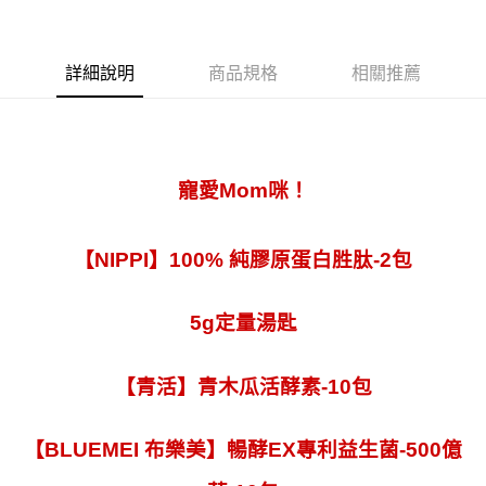
付款後萊爾富取貨
【繳款方式說明】
1.分期款項不併入電信帳單，「大哥付你分期」於每月結算日後寄送繳費提
每筆NT$90，滿NT$2,000(含以上)免運費
醒簡訊。
詳細說明
商品規格
相關推薦
2.透過簡訊連結打開帳單後，可選擇「超商條碼／台灣大直營門市／銀行轉
付款後7-11取貨
帳／街口支付／iPASS MONEY」等通路繳費。
每筆NT$90，滿NT$2,000(含以上)免運費
【注意事項】
宅配滿$2000免運
1.本服務係由「台灣大哥大股份有限公司」（以下簡稱本公司）所提供，讓
用戶於交易時，得透過本服務購買商品或服務，並由商店將買賣／分期付款
每筆NT$90，滿NT$2,000(含以上)免運費
寵愛Mom咪！
買賣價金債權讓與本公司後，依約使用本公司帳單繳交帳款。
2.基於同意付款使用「大哥付你分期」之契約關係目的，商店將以您的個人
離島宅配固定運費$290
資料（包含姓名、電話或地址）提供予台灣大哥大進項蒐集、處理及利用，
由本公司與您本人進行分期帳單所需資料之確認、核對及更正。
每筆NT$290
【NIPPI】100% 純膠原蛋白胜肽-2包
3.完整用戶服務條款，請詳閱以下連結：
https://oppay.tw/userRule
5g定量湯匙
【青活】青木瓜活酵素-10包
【BLUEMEI 布樂美】暢酵EX專利益生菌-500億