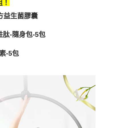
含姓名、電話或地址）提供予台灣大哥大進項蒐集、處理及利
組！
定運費$290
公司與您本人進行分期帳單所需資料之確認、核對及更正。
戶服務條款，請詳閱以下連結：
https://oppay.tw/userRule
90
複方益生菌膠囊
胜肽-隨身包-5包
素-5包