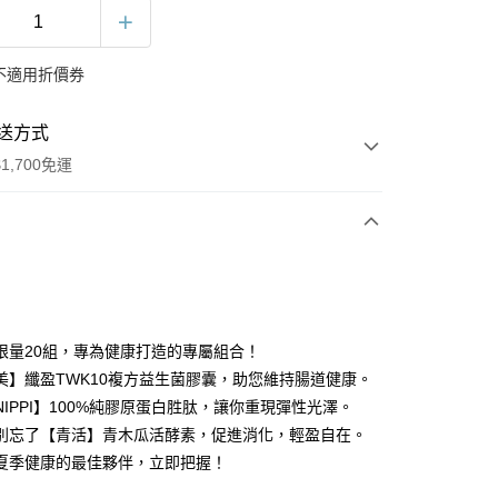
不適用折價券
送方式
1,700免運
次付款
限量20組，專為健康打造的專屬組合！
美】纖盈TWK10複方益生菌膠囊，助您維持腸道健康。
NIPPI】100%純膠原蛋白胜肽，讓你重現彈性光澤。
別忘了【青活】青木瓜活酵素，促進消化，輕盈自在。
夏季健康的最佳夥伴，立即把握！
y