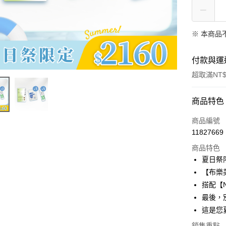
※ 本商品
付款與運
超取滿NT$
付款方式
商品特色
信用卡一
商品編號
11827669
LINE Pay
商品特色
Apple Pay
夏日祭
【布樂
街口支付
搭配【
悠遊付
最後，
這是您
Google Pa
銷售重點