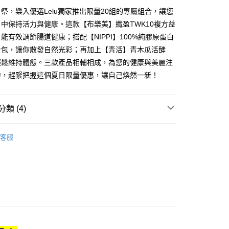
祭，樂入優選Lelu獨家推出限量20組的專屬組合，讓您
分期
中保持活力與健康。這款【布樂美】纖盈TWK10複方益
能有效調節腸道健康；搭配【NIPPI】100%純膠原蛋白
你分期使用說明】
身包，讓你散發自然光彩；再加上【青活】青木瓜活酵
由台灣大哥大提供，台灣大哥大用戶可立即使用無須另外申請。
輕鬆維持體態。三款產品相輔相成，為您的健康與美麗注
式選擇「大哥付你分期」，訂單成立後會自動跳轉到大哥付的交易
證手機門號後，選擇欲分期的期數、繳款截止日，確認付款後即
力，趕緊把握這個夏日限量優惠，讓自己煥然一新！
。
准額度、可分期數及費用金額請依後續交易確認頁面所載為準。
立30分鐘內，如未前往確認交易或遇審核未通過，訂單將自動取
家取貨
類 (4)
「轉專審核」未通過狀況，表示未達大哥付你分期系統評分，恕
0，滿NT$1,700(含以上)免運費
評估內容。
8加倍送膠原好食光👠
式說明】
客服
爾富取貨
項不併入電信帳單，「大哥付你分期」於每月結算日後寄送繳費提
𝙡𝙡𝙖𝙜𝙚𝙣
0，滿NT$2,000(含以上)免運費
訊連結打開帳單後，可選擇「超商條碼／台灣大直營門市／銀行轉
瓜活の酵素
付／iPASS MONEY」等通路繳費。
1取貨
𝙈𝙀𝙄 布樂美｜你的補給首選
▼ 纖盈TWK10 複方益生菌
項】
0，滿NT$2,000(含以上)免運費
係由「台灣大哥大股份有限公司」（以下簡稱本公司）所提供，讓
易時，得透過本服務購買商品或服務，並由商店將買賣／分期付
00免運
金債權讓與本公司後，依約使用本公司帳單繳交帳款。
0，滿NT$2,000(含以上)免運費
意付款使用「大哥付你分期」之契約關係目的，商店將以您的個人