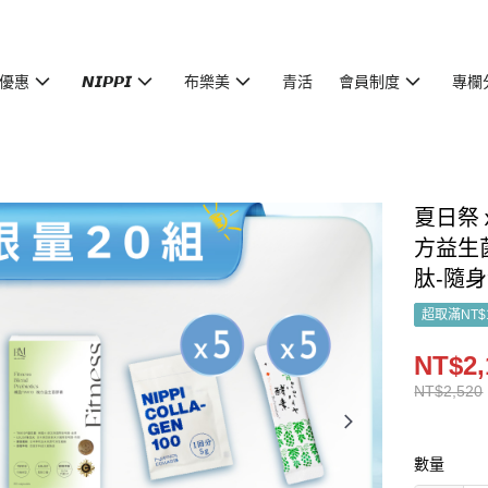
優惠
𝙉𝙄𝙋𝙋𝙄
布樂美
青活
會員制度
專欄
夏日祭
方益生菌
肽-隨
超取滿NT$
NT$2,
NT$2,520
數量