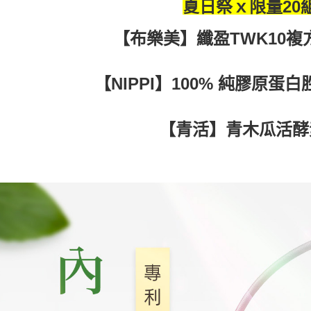
資料（包
夏日祭ｘ限量20
離島宅配固
用，由本
3.完整用
每筆NT$2
【布樂美】纖盈TWK10
【NIPPI】100% 純膠原蛋白
【青活】青木瓜活酵