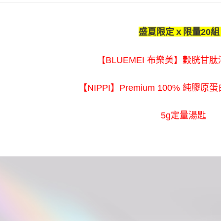
資料（包
免運商品
用，由本
3.完整用
免運費
盛夏限定ｘ限量20組
離島宅配固
每筆NT$2
【BLUEMEI 布樂美】穀胱甘肽
【NIPPI】Premium 100% 純膠
5g定量湯匙