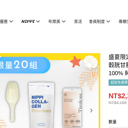
優惠
𝙉𝙄𝙋𝙋𝙄
布樂美
青活
會員制度
專欄
盛夏限定
穀胱甘肽
100%
超取免運費
NT$2,
NT$4,168
數量