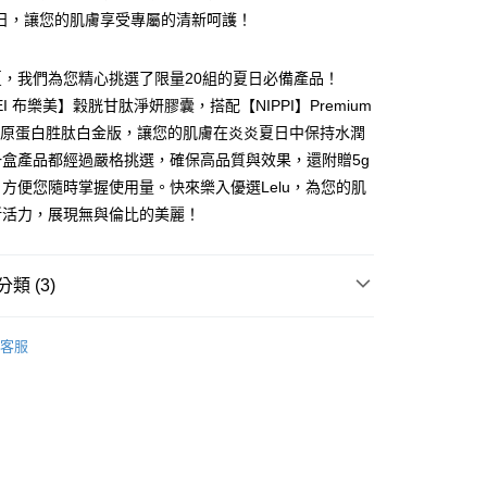
日，讓您的肌膚享受專屬的清新呵護！
分期
夏，我們為您精心挑選了限量20組的夏日必備產品！
你分期使用說明】
EI 布樂美】穀胱甘肽淨妍膠囊，搭配【NIPPI】Premium
由台灣大哥大提供，台灣大哥大用戶可立即使用無須另外申請。
純膠原蛋白胜肽白金版，讓您的肌膚在炎炎夏日中保持水潤
式選擇「大哥付你分期」，訂單成立後會自動跳轉到大哥付的交易
證手機門號後，選擇欲分期的期數、繳款截止日，確認付款後即
一盒產品都經過嚴格挑選，確保高品質與效果，還附贈5g
。
方便您隨時掌握使用量。快來樂入優選Lelu，為您的肌
准額度、可分期數及費用金額請依後續交易確認頁面所載為準。
新活力，展現無與倫比的美麗！
立30分鐘內，如未前往確認交易或遇審核未通過，訂單將自動取
款後全家取貨
「轉專審核」未通過狀況，表示未達大哥付你分期系統評分，恕
評估內容。
式說明】
類 (3)
款後萊爾富取貨
項不併入電信帳單，「大哥付你分期」於每月結算日後寄送繳費提
8加倍送膠原好食光👠
訊連結打開帳單後，可選擇「超商條碼／台灣大直營門市／銀行轉
客服
付／iPASS MONEY」等通路繳費。
𝙧𝙚𝙢𝙞𝙪𝙢
後7-11取貨
項】
𝙈𝙀𝙄 布樂美｜你的補給首選
▼ 穀胱甘肽淨妍膠囊
係由「台灣大哥大股份有限公司」（以下簡稱本公司）所提供，讓
易時，得透過本服務購買商品或服務，並由商店將買賣／分期付
00免運
金債權讓與本公司後，依約使用本公司帳單繳交帳款。
0，滿NT$2,000(含以上)免運費
意付款使用「大哥付你分期」之契約關係目的，商店將以您的個人