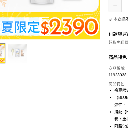
※ 本商品
付款與運
超取免運
付款方式
商品特色
信用卡一
商品編號
11928038
LINE Pay
商品特色
Apple Pay
盛夏限
【BL
街口支付
彈性。
悠遊付
搭配【N
養，重
Google Pa
附贈5