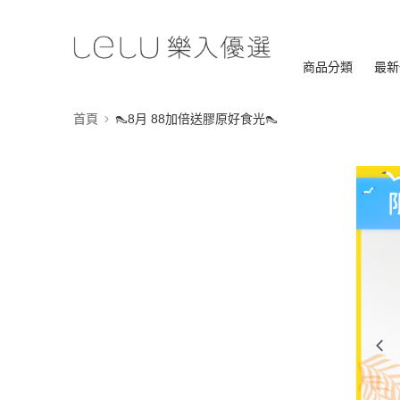
商品分類
最新
首頁
👠8月 88加倍送膠原好食光👠