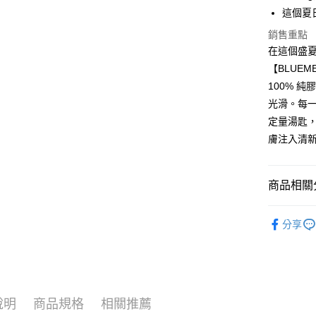
全盈+PAY
這個夏
大哥付你
銷售重點
相關說明
在這個盛
【大哥付
【BLUEM
ATM付款
1.本服務
100% 
2.付款方
流程，驗
光滑。每
完成交易
運送方式
定量湯匙，
3.實際核
膚注入清
4.訂單成
(免運)付
消。如遇
免運費
無法說明
【繳款方
商品相關分
(免運)付
1.分期款
醒簡訊。
免運費
👠8月 8
2.透過簡
分享
帳／街口支
𝙉𝙄𝙋𝙋𝙄 𝙋
(免運)付款
【注意事
免運費
𝘽𝙇𝙐
1.本服務
用戶於交
宅配滿$20
款買賣價
每筆NT$9
說明
商品規格
相關推薦
2.基於同