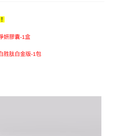
含姓名、電話或地址）提供予台灣大哥大進項蒐集、處理及利
公司與您本人進行分期帳單所需資料之確認、核對及更正。
戶服務條款，請詳閱以下連結：
https://oppay.tw/userRule
！
定運費$290
90
淨妍膠囊-1盒
原蛋白胜肽白金版-1包