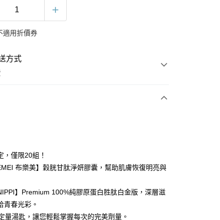
不適用折價券
送方式
費
次付款
定，僅限20組！
UEMEI 布樂美】穀胱甘肽淨妍膠囊，幫助肌膚恢復明亮與
IPPI】Premium 100%純膠原蛋白胜肽白金版，深層滋
拾青春光彩。
y
g定量湯匙，讓您輕鬆掌握每次的完美劑量。