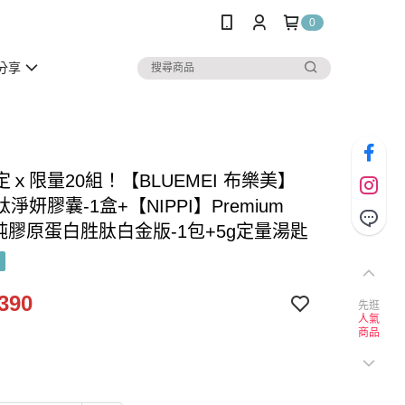
0
分享
ｘ限量20組！【BLUEMEI 布樂美】
淨妍膠囊-1盒+【NIPPI】Premium
 純膠原蛋白胜肽白金版-1包+5g定量湯匙
390
先逛
人氣
商品