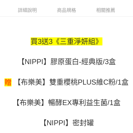
1.分期款項不併入電信帳單，「大哥付你分期」於每月結算日後寄送繳費提
每筆NT$90，滿NT$2,000(含以上)免運費
醒簡訊。
詳細說明
商品規格
相關推薦
2.透過簡訊連結打開帳單後，可選擇「超商條碼／台灣大直營門市／銀行轉
付款後7-11取貨
帳／街口支付／iPASS MONEY」等通路繳費。
每筆NT$90，滿NT$2,000(含以上)免運費
【注意事項】
宅配滿$2000免運
1.本服務係由「台灣大哥大股份有限公司」（以下簡稱本公司）所提供，讓
用戶於交易時，得透過本服務購買商品或服務，並由商店將買賣／分期付款
買3送3《三重淨妍組》
每筆NT$90，滿NT$2,000(含以上)免運費
買賣價金債權讓與本公司後，依約使用本公司帳單繳交帳款。
2.基於同意付款使用「大哥付你分期」之契約關係目的，商店將以您的個人
離島宅配固定運費$290
資料（包含姓名、電話或地址）提供予台灣大哥大進項蒐集、處理及利用，
由本公司與您本人進行分期帳單所需資料之確認、核對及更正。
每筆NT$290
【NIPPI】膠原蛋白-經典版/3盒
3.完整用戶服務條款，請詳閱以下連結：
https://oppay.tw/userRule
【布樂美】
雙重櫻桃PLUS維C粉/1盒
贈
【布樂美】
暢酵EX專利益生菌/1盒
【NIPPI】
密封罐