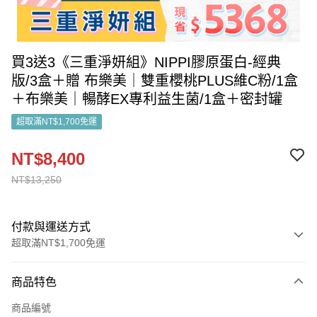
買3送3《三重淨妍組》NIPPI膠原蛋白-經典
版/3盒＋贈 布樂美｜雙重櫻桃PLUS維C粉/1盒
＋布樂美｜暢酵EX專利益生菌/1盒＋密封罐
超取滿NT$1,700免運
NT$8,400
NT$13,250
付款與運送方式
超取滿NT$1,700免運
付款方式
商品特色
信用卡一次付款
商品編號
LINE Pay