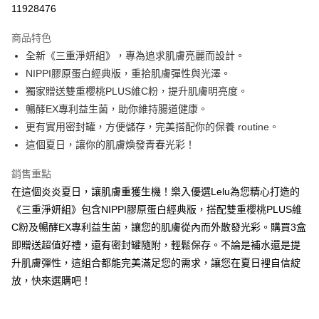
11928476
Apple Pay
商品特色
街口支付
全新《三重淨妍組》，專為追求肌膚亮麗而設計。
NIPPI膠原蛋白經典版，重拾肌膚彈性與光澤。
悠遊付
獨家贈送雙重櫻桃PLUS維C粉，提升肌膚明亮度。
Google Pay
暢酵EX專利益生菌，助你維持腸道健康。
更有實用密封罐，方便儲存，完美搭配你的保養 routine。
全盈+PAY
這個夏日，讓你的肌膚煥發青春光彩！
大哥付你分期
銷售重點
相關說明
在這個炎炎夏日，讓肌膚重獲生機！樂入優選Lelu為您精心打造的
【大哥付你分期使用說明】
ATM付款
1.本服務由台灣大哥大提供，台灣大哥大用戶可立即使用無須另外申請。
《三重淨妍組》包含NIPPI膠原蛋白經典版，搭配雙重櫻桃PLUS維
2.付款方式選擇「大哥付你分期」，訂單成立後會自動跳轉到大哥付的交易
C粉及暢酵EX專利益生菌，讓您的肌膚從內而外散發光彩。購買3盒
流程，驗證手機門號後，選擇欲分期的期數、繳款截止日，確認付款後即完
運送方式
成交易。
即贈送超值好禮，還有密封罐隨附，輕鬆保存。不論是補水還是提
3.實際核准額度、可分期數及費用金額請依後續交易確認頁面所載為準。
付款後全家取貨
升肌膚彈性，這組合都能完美滿足您的需求，讓您在夏日裡自信綻
4.訂單成立30分鐘內，如未前往確認交易或遇審核未通過，訂單將自動取
每筆NT$90，滿NT$1,700(含以上)免運費
放，快來選購吧！
消。如遇「轉專審核」未通過狀況，表示未達大哥付你分期系統評分，恕無
法說明評估內容。
付款後萊爾富取貨
【繳款方式說明】