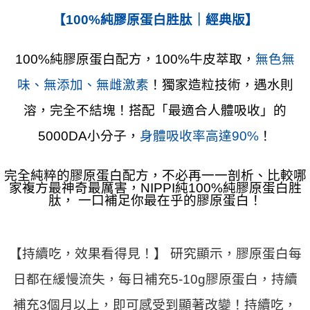
【100%純膠原蛋白胜肽｜經典版】
100%純膠原蛋白配方，100%牛皮萃取，
無色無
味、無添加、無雌激素
！獨家造粒技術，遇水則
溶，完全不結塊！搭配「最適合人體吸收」的
5000DA小分子，
身體吸收率高達90%
！
完全純粹的膠原蛋白配方，不必再一一剖析、比較哪
家複方最神奇最厲害，NIPPI純100%純膠原蛋白胜
肽， 一口補足你最在乎的膠原蛋白！
【持續吃，效果看得見！】 研究顯示，膠原蛋白每
日都在緩慢流失，每日補充5-10g膠原蛋白，持續
補充3個月以上，即可感受到顯著改變！持續吃，