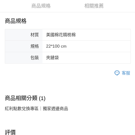
每筆NT$90，滿NT$1,700(含以上)免運費
消。如遇「轉專審核」未通過狀況，表示未達大哥付你分期系統評分，恕無
商品規格
相關推薦
法說明評估內容。
付款後萊爾富取貨
【繳款方式說明】
1.分期款項不併入電信帳單，「大哥付你分期」於每月結算日後寄送繳費提
每筆NT$90，滿NT$2,000(含以上)免運費
商品規格
醒簡訊。
2.透過簡訊連結打開帳單後，可選擇「超商條碼／台灣大直營門市／銀行轉
付款後7-11取貨
帳／街口支付／iPASS MONEY」等通路繳費。
材質
美國棉花精梳棉
每筆NT$90，滿NT$2,000(含以上)免運費
【注意事項】
規格
22*100 cm
宅配滿$2000免運
1.本服務係由「台灣大哥大股份有限公司」（以下簡稱本公司）所提供，讓
用戶於交易時，得透過本服務購買商品或服務，並由商店將買賣／分期付款
包裝
夾鏈袋
每筆NT$90，滿NT$2,000(含以上)免運費
買賣價金債權讓與本公司後，依約使用本公司帳單繳交帳款。
2.基於同意付款使用「大哥付你分期」之契約關係目的，商店將以您的個人
離島宅配固定運費$290
資料（包含姓名、電話或地址）提供予台灣大哥大進項蒐集、處理及利用，
客服
由本公司與您本人進行分期帳單所需資料之確認、核對及更正。
每筆NT$290
3.完整用戶服務條款，請詳閱以下連結：
https://oppay.tw/userRule
商品相關分類 (1)
紅利點數兌換專區｜獨家週邊商品
評價