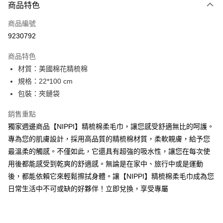
商品特色
信用卡一次付款
商品編號
LINE Pay
9230792
Apple Pay
商品特色
街口支付
材質：美國棉花精梳棉
規格：22*100 cm
悠遊付
包裝：夾鏈袋
Google Pay
銷售重點
全盈+PAY
獨家週邊商品【NIPPI】精梳棉柔毛巾，讓您感受舒適無比的呵護。
專為您的肌膚設計，採用高品質的精梳棉材質，柔軟親膚，給予您
大哥付你分期
最溫柔的觸感。不僅如此，它還具有超強的吸水性，讓您在每次使
相關說明
用後都能感受到乾爽的舒適感。無論是在家中、旅行中或是運動
【大哥付你分期使用說明】
ATM付款
1.本服務由台灣大哥大提供，台灣大哥大用戶可立即使用無須另外申請。
後，都能依賴它來輕鬆擦拭身體。讓【NIPPI】精梳棉柔毛巾成為您
2.付款方式選擇「大哥付你分期」，訂單成立後會自動跳轉到大哥付的交易
日常生活中不可或缺的好夥伴！立即兌換，享受專屬
流程，驗證手機門號後，選擇欲分期的期數、繳款截止日，確認付款後即完
運送方式
成交易。
3.實際核准額度、可分期數及費用金額請依後續交易確認頁面所載為準。
付款後全家取貨
4.訂單成立30分鐘內，如未前往確認交易或遇審核未通過，訂單將自動取