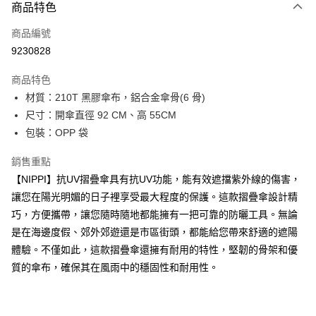
商品特色
信用卡一次付款
商品編號
LINE Pay
9230828
Apple Pay
商品特色
街口支付
材質：210T 黑膠傘布，鋁合金傘骨(6 骨)
尺寸：開傘直徑 92 CM、高 55CM
悠遊付
包裝：OPP 袋
Google Pay
銷售重點
全盈+PAY
【NIPPI】抗UV摺疊傘具有抗UV功能，能有效遮擋紫外線的傷害，
讓您在陽光明媚的日子裡享受最大程度的保護。這款摺疊傘設計精
大哥付你分期
巧，方便攜帶，讓您隨時隨地都能擁有一把可靠的防曬工具。無論
相關說明
是在海邊度假、郊外郊遊還是市區街頭，都能給您帶來舒適的遮陽
【大哥付你分期使用說明】
ATM付款
1.本服務由台灣大哥大提供，台灣大哥大用戶可立即使用無須另外申請。
體驗。不僅如此，這款摺疊傘還擁有耐用的特性，堅韌的骨架和優
2.付款方式選擇「大哥付你分期」，訂單成立後會自動跳轉到大哥付的交易
質的傘布，確保其在風雨中的穩固性和耐用性。
流程，驗證手機門號後，選擇欲分期的期數、繳款截止日，確認付款後即完
運送方式
成交易。
3.實際核准額度、可分期數及費用金額請依後續交易確認頁面所載為準。
付款後全家取貨
4.訂單成立30分鐘內，如未前往確認交易或遇審核未通過，訂單將自動取