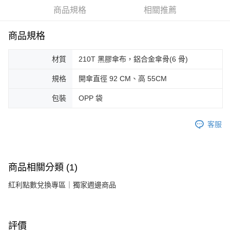
每筆NT$90，滿NT$1,700(含以上)免運費
消。如遇「轉專審核」未通過狀況，表示未達大哥付你分期系統評分，恕無
商品規格
相關推薦
法說明評估內容。
付款後萊爾富取貨
【繳款方式說明】
1.分期款項不併入電信帳單，「大哥付你分期」於每月結算日後寄送繳費提
每筆NT$90，滿NT$2,000(含以上)免運費
商品規格
醒簡訊。
2.透過簡訊連結打開帳單後，可選擇「超商條碼／台灣大直營門市／銀行轉
付款後7-11取貨
帳／街口支付／iPASS MONEY」等通路繳費。
材質
210T 黑膠傘布，鋁合金傘骨(6 骨)
每筆NT$90，滿NT$2,000(含以上)免運費
【注意事項】
規格
開傘直徑 92 CM、高 55CM
宅配滿$2000免運
1.本服務係由「台灣大哥大股份有限公司」（以下簡稱本公司）所提供，讓
用戶於交易時，得透過本服務購買商品或服務，並由商店將買賣／分期付款
包裝
OPP 袋
每筆NT$90，滿NT$2,000(含以上)免運費
買賣價金債權讓與本公司後，依約使用本公司帳單繳交帳款。
2.基於同意付款使用「大哥付你分期」之契約關係目的，商店將以您的個人
離島宅配固定運費$290
資料（包含姓名、電話或地址）提供予台灣大哥大進項蒐集、處理及利用，
客服
由本公司與您本人進行分期帳單所需資料之確認、核對及更正。
每筆NT$290
3.完整用戶服務條款，請詳閱以下連結：
https://oppay.tw/userRule
商品相關分類 (1)
紅利點數兌換專區｜獨家週邊商品
評價