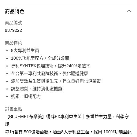
付款方式
商品特色
信用卡一次付款
商品編號
LINE Pay
9379222
Apple Pay
商品特色
街口支付
8大專利益生菌
100%功能型配方，全成分公開
悠遊付
專利SYNTEK包埋技術，提升240%定殖率
Google Pay
全台第一專利共發酵技術，強化腸道健康
添加雙效益生質與後生元，建立良好消化道菌叢
全盈+PAY
調整體質、維持消化道機能
大哥付你分期
奶素，順暢配方
相關說明
銷售重點
【大哥付你分期使用說明】
ATM付款
1.本服務由台灣大哥大提供，台灣大哥大用戶可立即使用無須另外申請。
【BLUEMEI 布樂美】暢酵EX專利益生菌｜多重益生力量，科學守
2.付款方式選擇「大哥付你分期」，訂單成立後會自動跳轉到大哥付的交易
護
流程，驗證手機門號後，選擇欲分期的期數、繳款截止日，確認付款後即完
運送方式
成交易。
每1g含有 500億活菌數，涵蓋8大專利益生菌，採用 100%功能型配
3.實際核准額度、可分期數及費用金額請依後續交易確認頁面所載為準。