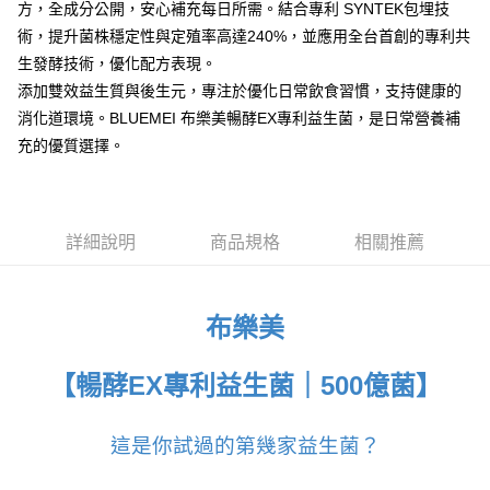
付款後全家取貨
方，全成分公開，安心補充每日所需。結合專利 SYNTEK包埋技
4.訂單成立30分鐘內，如未前往確認交易或遇審核未通過，訂單將自動取
每筆NT$90，滿NT$1,700(含以上)免運費
術，提升菌株穩定性與定殖率高達240%，並應用全台首創的專利共
消。如遇「轉專審核」未通過狀況，表示未達大哥付你分期系統評分，恕無
法說明評估內容。
生發酵技術，優化配方表現。
付款後萊爾富取貨
【繳款方式說明】
添加雙效益生質與後生元，專注於優化日常飲食習慣，支持健康的
1.分期款項不併入電信帳單，「大哥付你分期」於每月結算日後寄送繳費提
每筆NT$90，滿NT$2,000(含以上)免運費
醒簡訊。
消化道環境。BLUEMEI 布樂美暢酵EX專利益生菌，是日常營養補
2.透過簡訊連結打開帳單後，可選擇「超商條碼／台灣大直營門市／銀行轉
付款後7-11取貨
充的優質選擇。
帳／街口支付／iPASS MONEY」等通路繳費。
每筆NT$90，滿NT$2,000(含以上)免運費
【注意事項】
宅配滿$2000免運
1.本服務係由「台灣大哥大股份有限公司」（以下簡稱本公司）所提供，讓
用戶於交易時，得透過本服務購買商品或服務，並由商店將買賣／分期付款
詳細說明
商品規格
相關推薦
每筆NT$90，滿NT$2,000(含以上)免運費
買賣價金債權讓與本公司後，依約使用本公司帳單繳交帳款。
2.基於同意付款使用「大哥付你分期」之契約關係目的，商店將以您的個人
離島宅配固定運費$290
資料（包含姓名、電話或地址）提供予台灣大哥大進項蒐集、處理及利用，
由本公司與您本人進行分期帳單所需資料之確認、核對及更正。
每筆NT$290
布樂美
3.完整用戶服務條款，請詳閱以下連結：
https://oppay.tw/userRule
【暢酵EX專利益生菌｜500億菌】
這是你試過的第幾家益生菌？