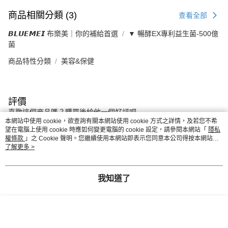
商品相關分類 (3)
查看全部
𝘽𝙇𝙐𝙀𝙈𝙀𝙄 布樂美｜你的補給首選
▼ 暢酵EX專利益生菌-500億
菌
商品特性分類
美容&保健
評價
喜歡這個商品嗎？購買後給他一個好評吧
本網站中使用 cookie，欲查詢有關本網站使用 cookie 方式之詳情，及若您不希
望在電腦上使用 cookie 時應如何變更電腦的 cookie 設定，請參閱本網站「
隱私
權條款
」之 Cookie 聲明。您繼續使用本網站即表示您同意本公司得按本網站使
本分類熱銷
全站排行
用條款之 Cookie 聲明使用 cookie。
了解更多 >
我知道了
熱門標籤